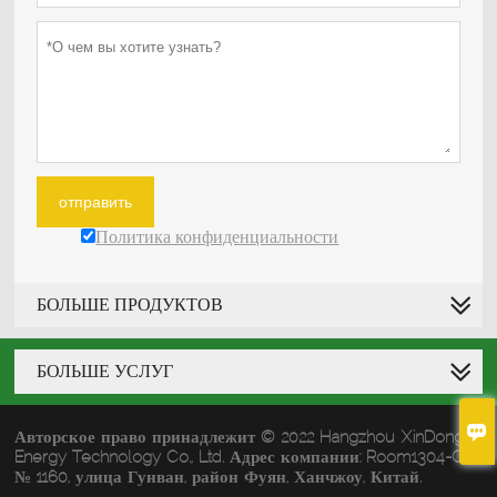
отправить
Политика конфиденциальности
БОЛЬШЕ ПРОДУКТОВ
БОЛЬШЕ УСЛУГ

Авторское право принадлежит © 2022 Hangzhou XinDongke
Energy Technology Co., Ltd. Адрес компании: Room1304-C,
№ 1160, улица Гунван, район Фуян, Ханчжоу, Китай.